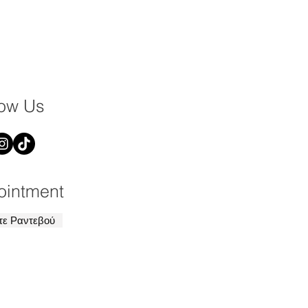
low Us
ointment
τε Ραντεβού