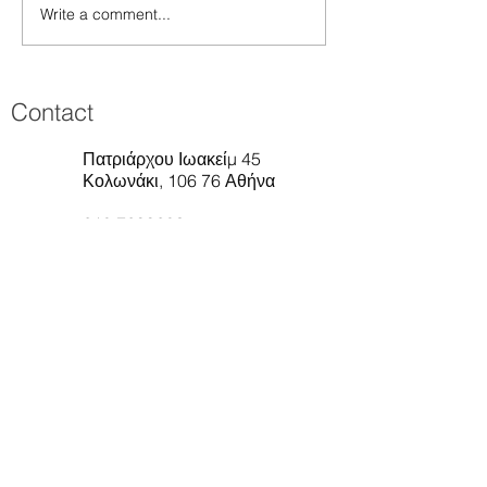
Write a comment...
Contact
Πατριάρχου Ιωακείμ 45
Κολωνάκι, 106 76 Αθήνα
210 7299203
melitininifika@gmail.com
Melitini Bridal
Η πρόσβαση στο ατελιέ μας
γίνεται με μετρό, 450m από
την στάση Ευαγγελισμός